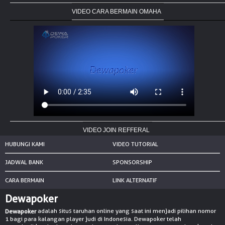
VIDEO CARA BERMAIN OMAHA
NEW
TANGKAS
RTP
DEPOSIT
WITHDRAW
PROMOSI
DOWNLOAD APLIKASI
VIDEO JOIN REFFERAL
HUBUNGI KAMI
VIDEO TUTORIAL
REFERRAL
JADWAL BANK
SPONSORSHIP
JACKPOT
CARA BERMAIN
LINK ALTERNATIF
VIP MEMBER
Dewapoker
adalah situs taruhan online yang saat ini menjadi pilihan nomor
Dewapoker
HUBUNGI KAMI
1 bagi para kalangan player judi di Indonesia. Dewapoker telah