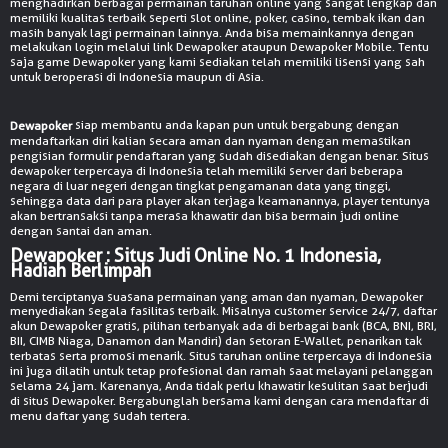
menghadirkan berbagai permainan taruhan online yang sangat lengkap dan
© Copyright 2026 d3wapokerwin.com - All right reserved | 18+
memiliki kualitas terbaik seperti slot online, poker, casino, tembak ikan dan
masih banyak lagi permainan lainnya. Anda bisa memainkannya dengan
melakukan login melalui link Dewapoker ataupun Dewapoker Mobile. Tentu
VIDEO QRIS BCA
saja game Dewapoker yang kami sediakan telah memiliki lisensi yang sah
untuk beroperasi di Indonesia maupun di Asia.
siap membantu anda kapan pun untuk bergabung dengan
Dewapoker
mendaftarkan diri kalian secara aman dan nyaman dengan memastikan
pengisian formulir pendaftaran yang sudah disediakan dengan benar. Situs
dewapoker terpercaya di Indonesia telah memiliki server dari beberapa
negara di luar negeri dengan tingkat pengamanan data yang tinggi,
sehingga data dari para player akan terjaga keamanannya, player tentunya
akan bertransaksi tanpa merasa khawatir dan bisa bermain judi online
dengan santai dan aman.
Dewapoker : Situs Judi Online No. 1 Indonesia,
Hadiah Berlimpah
VIDEO DEPO QR GOPAY
Demi terciptanya suasana permainan yang aman dan nyaman, Dewapoker
menyediakan segala fasilitas terbaik. Misalnya customer service 24/7, daftar
akun Dewapoker gratis, pilihan terbanyak ada di berbagai bank (BCA, BNI, BRI,
BII, CIMB Niaga, Danamon dan Mandiri) dan setoran E-Wallet, penarikan tak
terbatas serta promosi menarik. Situs taruhan online terpercaya di Indonesia
ini juga dilatih untuk tetap profesional dan ramah saat melayani pelanggan
selama 24 jam. Karenanya, Anda tidak perlu khawatir kesulitan saat berjudi
di situs Dewapoker. Bergabunglah bersama kami dengan cara mendaftar di
menu daftar yang sudah tertera.